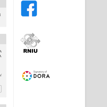
l
LA
A
p/