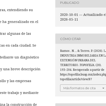
PUBLICADO
uras, extendiendo su
2020-10-01 — Actualizado e
2026-05-11
e ha generalizado en el
trar algunas de las
CÓMO CITAR
cas en cada ciudad. Se
Ramos , N. ., & Torres, P. (2026). 
INDUSTRIA INMOBILIARIA EN L
 Mediante un diagnóstico
EXTENSIÓN URBANA DEL
TERRITORIO.
TOPOFILIA
, (20),
 y una breve descripción
193–204. Recuperado a partir de
https://topofilia.buap.mx/index.ph
topofilia/article/view/87
ollo y las empresas
Más formatos de cita
 este trabajo y mediante
na la construcción de