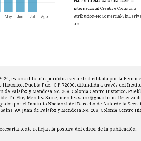
Esta obra está bajo una licencia
internacional
Creative Commons
Atribución-NoComercial-SinDeriv
4.0
.
 2026, es una difusión periódica semestral editada por la Bene
o Histórico, Puebla Pue., C.P. 72000, difundida a través del Inst
an de Palafox y Mendoza No. 208, Colonia Centro Histórico, Puebla,
sable: Dr. Eloy Méndez Sainz, mendez.sainz@gmail.com. Reserva d
ados por el Instituto Nacional del Derecho de Autorde la Secret
ainz. Av. Juan de Palafox y Mendoza No. 208, Colonia Centro Histó
cesariamente reflejan la postura del editor de la publicación.