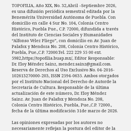
TOPOFILIA, Año XIX, No. 32,Abril –Septiembre 2026,
es una difusión periódica semestral editada por la
Benemérita Universidad Autónoma de Puebla. Con
domicilio en calle 4 Sur No. 104, Colonia Centro
Histórico, Puebla Pue., C.P. 72000, difundida a través
del Instituto de Ciencias Sociales y Humanidades
“Alfonso Vélez Pliego”, con domicilio en Av. Juan de
Palafox y Mendoza No. 208, Colonia Centro Histórico,
Puebla, Pue.,C.P. 72000.Tel. 222 229 55 00 ext.
5982,https://topofilia.buap.mx/, Editor Responsable:
Dr. Eloy Méndez Sainz, mendez.sainz@gmail.com.
Reserva de Derechos al Uso Exclusivo No. 04-2016-
102613270000-203, ISSN 2594-0635. Ambos otorgados
por el Instituto Nacional del Derecho de Autorde la
Secretaría de Cultura. Responsable de la última
actualización de este número, Dr. Eloy Méndez
Sainz. Av. Juan de Palafox y Mendoza No. 208,
Colonia Centro Histórico, Puebla, Pue.,C.P. 72000.,
fecha de la última modificación 31de marzo de 2026.
Las opiniones expresadas por los autores no
necesariamente reflejan la postura del editor de la