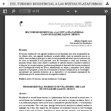
DEL TURISMO RESIDENCIAL A LAS NUEVAS PLATAFORMAS: CASO COSTALEGRE JALISCO, MÉXICO