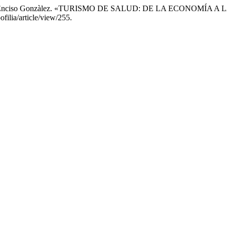
y Jesùs Enciso Gonzàlez. «TURISMO DE SALUD: DE LA ECONOMÍ
filia/article/view/255.