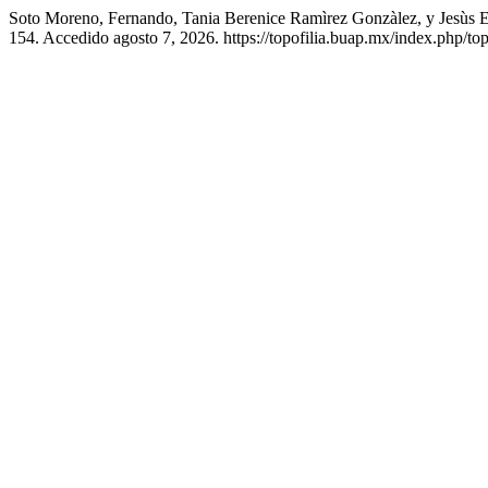
Soto Moreno, Fernando, Tania Berenice Ramìrez Gonzàlez, 
154. Accedido agosto 7, 2026. https://topofilia.buap.mx/index.php/topo